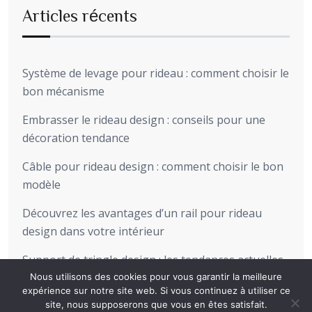
Articles récents
Système de levage pour rideau : comment choisir le
bon mécanisme
Embrasser le rideau design : conseils pour une
décoration tendance
Câble pour rideau design : comment choisir le bon
modèle
Découvrez les avantages d’un rail pour rideau
design dans votre intérieur
Support de tringle design : les tendances actuelles
pour sublimer votre intérieur
Nous utilisons des cookies pour vous garantir la meilleure
expérience sur notre site web. Si vous continuez à utiliser ce
site, nous supposerons que vous en êtes satisfait.