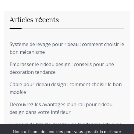
Articles récents
Système de levage pour rideau : comment choisir le
bon mécanisme
Embrasser le rideau design : conseils pour une
décoration tendance
Câble pour rideau design : comment choisir le bon
modèle
Découvrez les avantages d’un rail pour rideau
design dans votre intérieur
Support de tringle design : les tendances actuelles
pour sublimer votre intérieur
Nous utilisons des cookies pour vous garantir la meilleure