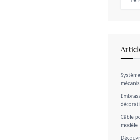
Ten
Articl
Système 
mécani
Embrasse
décorat
Câble po
modèle
Découvre