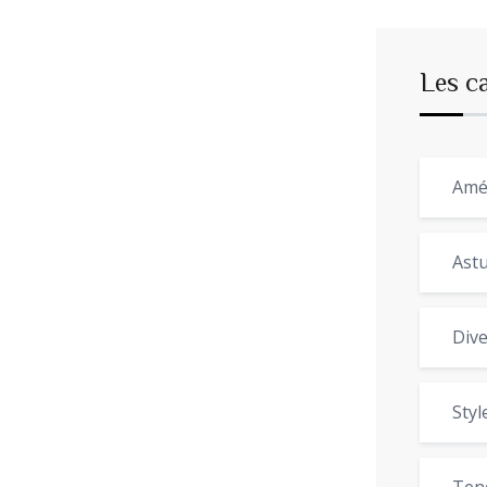
Les c
Amé
Astu
Dive
Styl