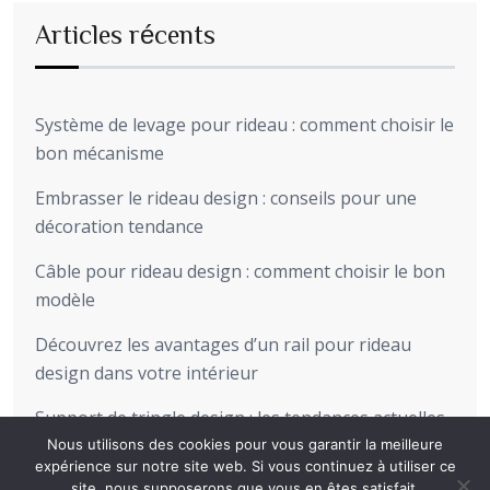
Articles récents
Système de levage pour rideau : comment choisir le
bon mécanisme
Embrasser le rideau design : conseils pour une
décoration tendance
Câble pour rideau design : comment choisir le bon
modèle
Découvrez les avantages d’un rail pour rideau
design dans votre intérieur
Support de tringle design : les tendances actuelles
pour sublimer votre intérieur
Nous utilisons des cookies pour vous garantir la meilleure
expérience sur notre site web. Si vous continuez à utiliser ce
site, nous supposerons que vous en êtes satisfait.