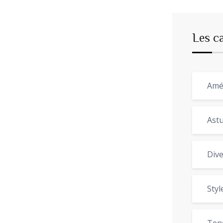
Les c
Amé
Astu
Dive
Styl