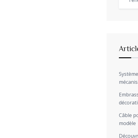
Ten
Articl
Système 
mécani
Embrasse
décorat
Câble po
modèle
Découvre