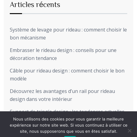
Articles récents
Système de levage pour rideau : comment choisir le
bon mécanisme
Embrasser le rideau design : conseils pour une
décoration tendance
Câble pour rideau design : comment choisir le bon
modèle
Découvrez les avantages d’un rail pour rideau
design dans votre intérieur
Support de tringle design : les tendances actuelles
pour sublimer votre intérieur
Nous utilisons des cookies pour vous garantir la meilleure
expérience sur notre site web. Si vous continuez à utiliser ce
site, nous supposerons que vous en êtes satisfait.