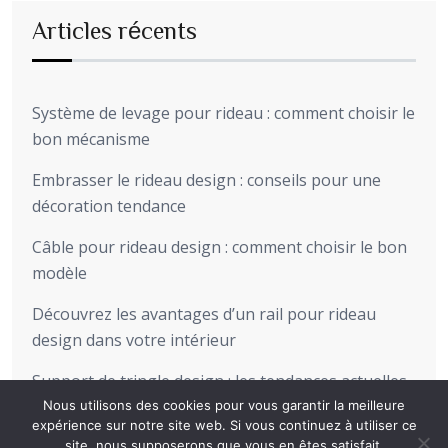
Articles récents
Système de levage pour rideau : comment choisir le
bon mécanisme
Embrasser le rideau design : conseils pour une
décoration tendance
Câble pour rideau design : comment choisir le bon
modèle
Découvrez les avantages d’un rail pour rideau
design dans votre intérieur
Support de tringle design : les tendances actuelles
pour sublimer votre intérieur
Nous utilisons des cookies pour vous garantir la meilleure
expérience sur notre site web. Si vous continuez à utiliser ce
site, nous supposerons que vous en êtes satisfait.