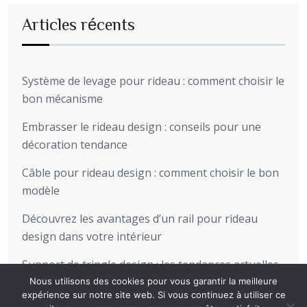
Articles récents
Système de levage pour rideau : comment choisir le
bon mécanisme
Embrasser le rideau design : conseils pour une
décoration tendance
Câble pour rideau design : comment choisir le bon
modèle
Découvrez les avantages d’un rail pour rideau
design dans votre intérieur
Support de tringle design : les tendances actuelles
pour sublimer votre intérieur
Nous utilisons des cookies pour vous garantir la meilleure
expérience sur notre site web. Si vous continuez à utiliser ce