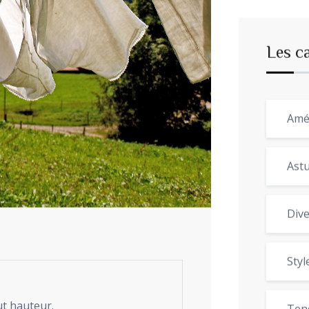
Les c
Amé
Astu
Dive
Styl
ut hauteur.