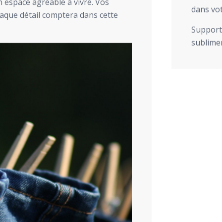
n espace agréable à vivre. Vos
dans vot
haque détail comptera dans cette
Support 
sublimer