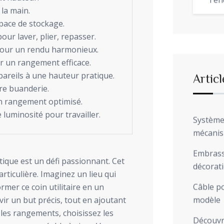
Ten
 la main.
space de stockage.
our laver, plier, repasser.
 pour un rendu harmonieux.
r un rangement efficace.
pareils à une hauteur pratique.
Articl
tre buanderie.
un rangement optimisé.
luminosité pour travailler.
Système 
mécani
Embrasse
ique est un défi passionnant. Cet
décorat
rticulière. Imaginez un lieu qui
rmer ce coin utilitaire en un
Câble po
vir un but précis, tout en ajoutant
modèle
les rangements, choisissez les
Découvre