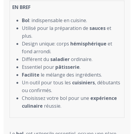
EN BREF
Bol
: indispensable en cuisine.
Utilisé pour la préparation de
sauces
et
plus.
Design unique: corps
hémisphérique
et
fond arrondi.
Différent du
saladier
ordinaire.
Essentiel pour
pâtisserie
.
Facilite
le mélange des ingrédients.
Un outil pour tous les
cuisiniers
, débutants
ou confirmés.
Choisissez votre bol pour une
expérience
culinaire
réussie.
Le
bol
, cet ustensile essentiel, occupe une place