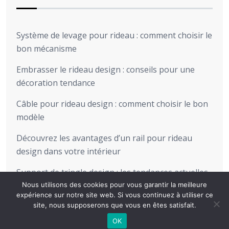
Système de levage pour rideau : comment choisir le
bon mécanisme
Embrasser le rideau design : conseils pour une
décoration tendance
Câble pour rideau design : comment choisir le bon
modèle
Découvrez les avantages d’un rail pour rideau
design dans votre intérieur
Support de tringle design : les tendances actuelles
pour sublimer votre intérieur
Nous utilisons des cookies pour vous garantir la meilleure
expérience sur notre site web. Si vous continuez à utiliser ce
site, nous supposerons que vous en êtes satisfait.
OK