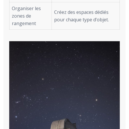
Organiser les
Créez des espaces dédiés
zones de
pour chaque type d’objet.
rangement