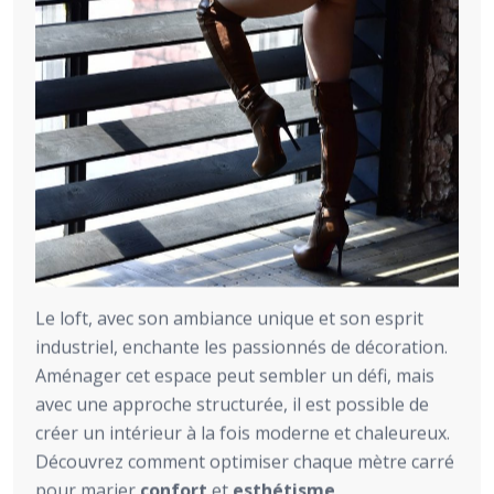
Le loft, avec son ambiance unique et son esprit
industriel, enchante les passionnés de décoration.
Aménager cet espace peut sembler un défi, mais
avec une approche structurée, il est possible de
créer un intérieur à la fois moderne et chaleureux.
Découvrez comment optimiser chaque mètre carré
pour marier
confort
et
esthétisme
.