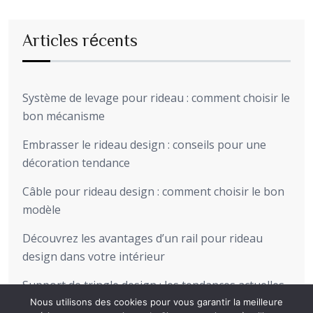
Articles récents
Système de levage pour rideau : comment choisir le
bon mécanisme
Embrasser le rideau design : conseils pour une
décoration tendance
Câble pour rideau design : comment choisir le bon
modèle
Découvrez les avantages d’un rail pour rideau
design dans votre intérieur
Support de tringle design : les tendances actuelles
pour sublimer votre intérieur
Nous utilisons des cookies pour vous garantir la meilleure