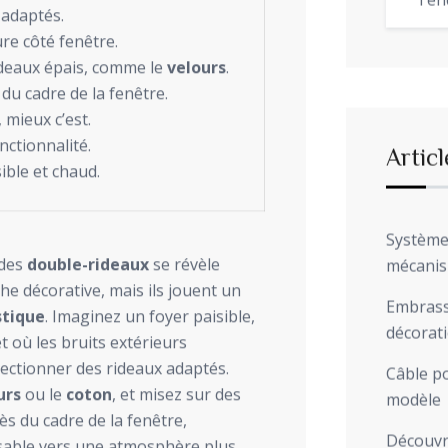
Ten
 adaptés.
ure côté fenêtre.
ideaux épais, comme le
velours
.
 du cadre de la fenêtre.
, mieux c’est.
onctionnalité.
Articl
sible et chaud.
Système 
 des
double-rideaux
se révèle
mécani
he décorative, mais ils jouent un
Embrasse
stique
. Imaginez un foyer paisible,
décorat
et où les bruits extérieurs
électionner des rideaux adaptés.
Câble po
urs
ou le
coton
, et misez sur des
modèle
s du cadre de la fenêtre,
Découvre
ensable vers une atmosphère plus