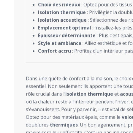
Choix des rideaux
: Optez pour des tissus
Isolation thermique
: Privilégiez la doubl
Isolation acoustique
: Sélectionnez des r
Emplacement optimal
: Installez-les près
Épaisseur déterminante
: Plus c’est épais
Style et ambiance
: Alliez esthétique et f
Confort accru
: Profitez d’un intérieur pai
Dans une quête de confort à la maison, le choix
essentiel. Non seulement ils apportent une touc
rôle crucial dans l’
isolation thermique
et
acou
où la chaleur reste à l’intérieur pendant l’hiver, 
s’évanouissent. Pour y parvenir, il est vital de s
Optez pour des matériaux épais, comme le
velo
doublures
thermiques
. Un bon agencement, prè
maximisera leur efficacité. C’est un pas indisp