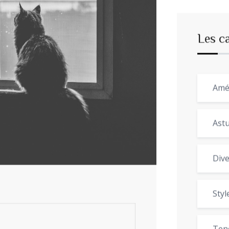
Les c
Amé
Astu
Dive
Styl