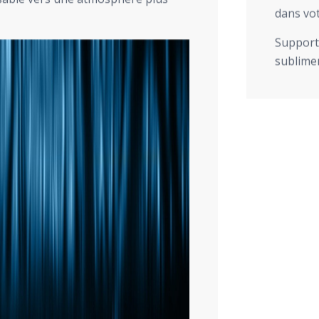
dans vot
Support 
sublimer