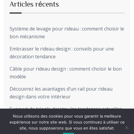
Articles récents
Système de levage pour rideau : comment choisir le
bon mécanisme
Embrasser le rideau design : conseils pour une
décoration tendance
Câble pour rideau design : comment choisir le bon
modèle
Découvrez les avantages d’un rail pour rideau
design dans votre intérieur
Support de tringle design : les tendances actuelles
pour sublimer votre intérieur
Nous utilisons des cookies pour vous garantir la meilleure
expérience sur notre site web. Si vous continuez à utiliser ce
site, nous supposerons que vous en êtes satisfait.