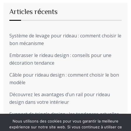
Articles récents
Système de levage pour rideau : comment choisir le
bon mécanisme
Embrasser le rideau design : conseils pour une
décoration tendance
Câble pour rideau design : comment choisir le bon
modèle
Découvrez les avantages d’un rail pour rideau
design dans votre intérieur
Support de tringle design : les tendances actuelles
pour sublimer votre intérieur
Nous utilisons des cookies pour vous garantir la meilleure
expérience sur notre site web. Si vous continuez à utiliser ce