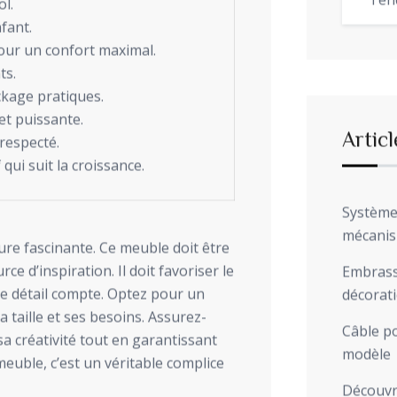
Ten
ol.
nfant.
 pour un confort maximal.
ts.
ckage pratiques.
et puissante.
Articl
respecté.
ui suit la croissance.
Système 
mécani
re fascinante. Ce meuble doit être
ce d’inspiration. Il doit favoriser le
Embrasse
e détail compte. Optez pour un
décorat
 taille et ses besoins. Assurez-
Câble po
a créativité tout en garantissant
modèle
meuble, c’est un véritable complice
Découvre