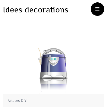
Idees decorations
Astuces DIY