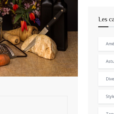
Les c
Amé
Astu
Dive
Styl