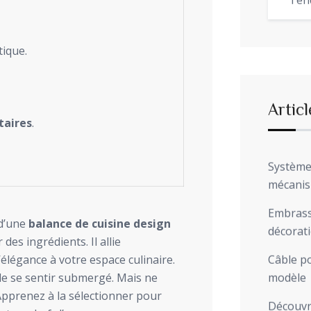
Ten
tique.
Articl
taires
.
Système 
mécani
Embrasse
 d’une
balance de cuisine design
décorat
 des ingrédients. Il allie
’élégance à votre espace culinaire.
Câble po
 de se sentir submergé. Mais ne
modèle
 Apprenez à la sélectionner pour
Découvre