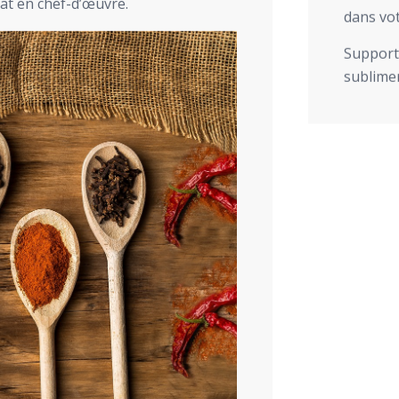
at en chef-d’œuvre.
dans vot
Support 
sublimer