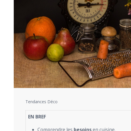
Tendances Déco
EN BREF
Comprendre les
besoins
en cuisine.