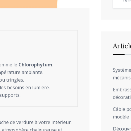
Ten
Articl
 comme le
Chlorophytum
.
Système 
température ambiante.
mécani
ou tringles.
les besoins en lumière.
Embrasse
 supports.
décorat
Câble po
modèle
he de verdure à votre intérieur.
Découvre
ne atmosphère chaleureuse et