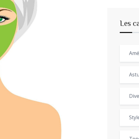
Les c
Amé
Astu
Dive
Styl