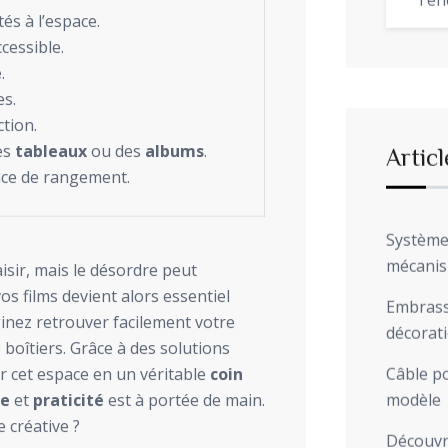
Ten
és à l’espace.
cessible.
e
.
es.
ction.
es
tableaux
ou des
albums
.
Articl
ce de rangement.
Système 
mécani
isir, mais le désordre peut
os films devient alors essentiel
Embrasse
inez retrouver facilement votre
décorat
 boîtiers. Grâce à des solutions
r cet espace en un véritable
coin
Câble po
ue
et
praticité
est à portée de main.
modèle
 créative ?
Découvre