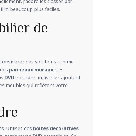
llement, j’adore les classer par
film beaucoup plus faciles.
ilier de
n. Considérez des solutions comme
 des
panneaux muraux
. Ces
os
DVD
en ordre, mais elles ajoutent
des meubles qui reflètent votre
dre
as. Utilisez des
boîtes décoratives