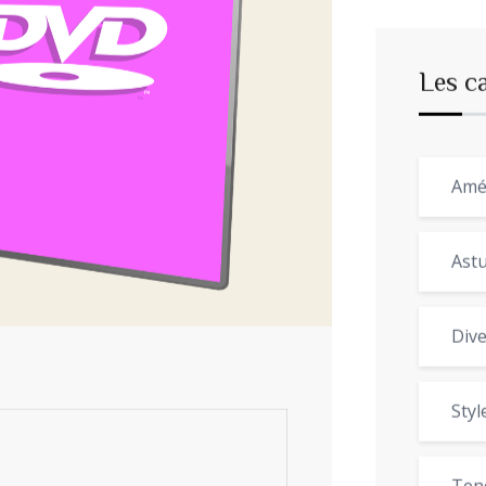
Les c
Amé
Astu
Dive
Styl