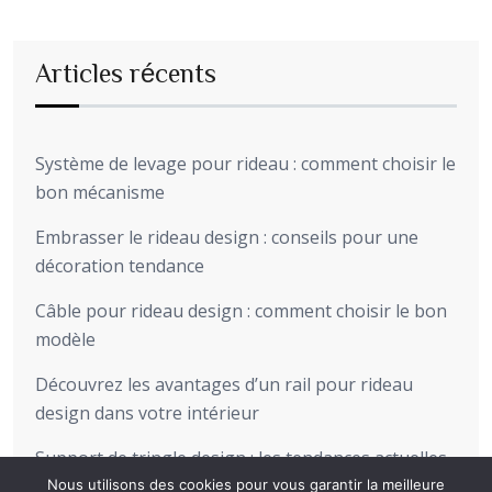
Articles récents
Système de levage pour rideau : comment choisir le
bon mécanisme
Embrasser le rideau design : conseils pour une
décoration tendance
Câble pour rideau design : comment choisir le bon
modèle
Découvrez les avantages d’un rail pour rideau
design dans votre intérieur
Support de tringle design : les tendances actuelles
pour sublimer votre intérieur
Nous utilisons des cookies pour vous garantir la meilleure