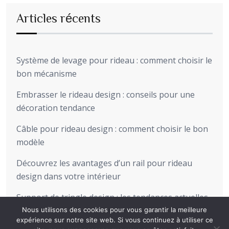
Articles récents
Système de levage pour rideau : comment choisir le
bon mécanisme
Embrasser le rideau design : conseils pour une
décoration tendance
Câble pour rideau design : comment choisir le bon
modèle
Découvrez les avantages d’un rail pour rideau
design dans votre intérieur
Support de tringle design : les tendances actuelles
pour sublimer votre intérieur
Nous utilisons des cookies pour vous garantir la meilleure
expérience sur notre site web. Si vous continuez à utiliser ce