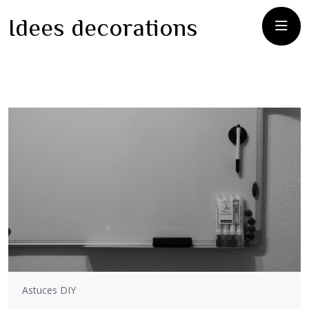
Idees decorations
Astuces DIY