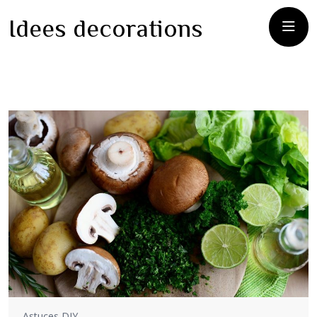
Idees decorations
Astuces DIY