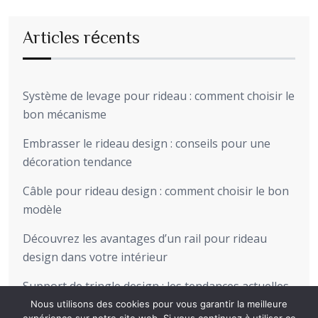
Articles récents
Système de levage pour rideau : comment choisir le
bon mécanisme
Embrasser le rideau design : conseils pour une
décoration tendance
Câble pour rideau design : comment choisir le bon
modèle
Découvrez les avantages d’un rail pour rideau
design dans votre intérieur
Support de tringle design : les tendances actuelles
pour sublimer votre intérieur
Nous utilisons des cookies pour vous garantir la meilleure