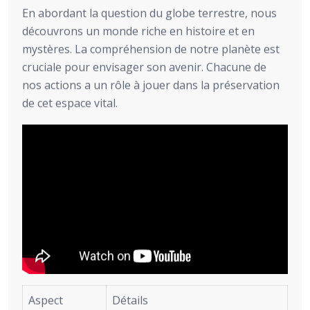
En abordant la question du globe terrestre, nous
découvrons un monde riche en histoire et en
mystères. La compréhension de notre planète est
cruciale pour envisager son avenir. Chacune de
nos actions a un rôle à jouer dans la préservation
de cet espace vital.
Aspect
Détails