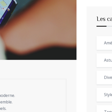
Les c
Amé
Astu
Dive
Styl
oderne.
emble.
els.