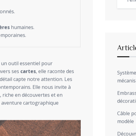
Ten
ionnés.
ères
humaines.
mporaines.
Articl
t un outil essentiel pour
ravers ses
cartes
, elle raconte des
Système 
détail capte notre attention. Les
mécani
ontemporains. Elle nous invite à
Embrasse
 riche en découvertes et en
décorat
 aventure cartographique
Câble po
modèle
Découvre