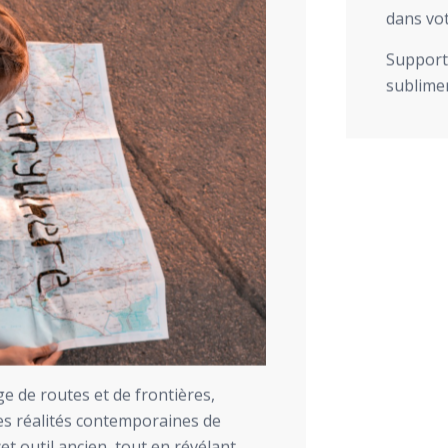
dans vot
Support 
sublimer
 de routes et de frontières,
es réalités contemporaines de
cet outil ancien, tout en révélant