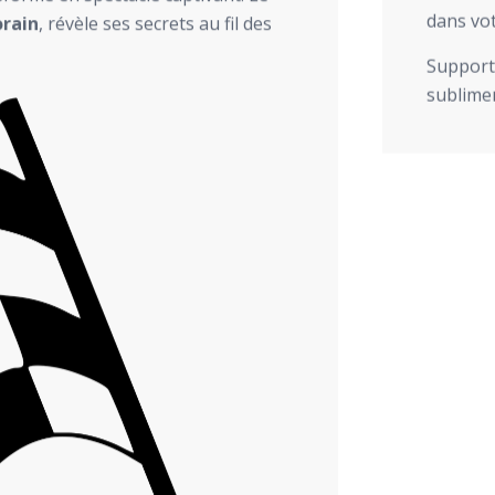
dans vot
rain
, révèle ses secrets au fil des
Support 
sublimer