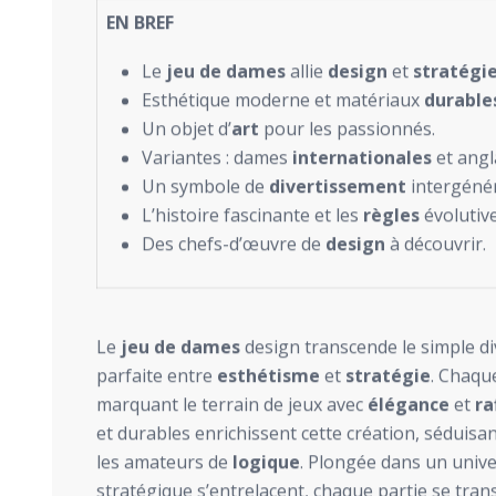
EN BREF
Le
jeu de dames
allie
design
et
stratégi
Esthétique moderne et matériaux
durable
Un objet d’
art
pour les passionnés.
Variantes : dames
internationales
et angl
Un symbole de
divertissement
intergénér
L’histoire fascinante et les
règles
évolutive
Des chefs-d’œuvre de
design
à découvrir.
Le
jeu de dames
design transcende le simple div
parfaite entre
esthétisme
et
stratégie
. Chaqu
marquant le terrain de jeux avec
élégance
et
ra
et durables enrichissent cette création, séduisa
les amateurs de
logique
. Plongée dans un unive
stratégique s’entrelacent, chaque partie se tran