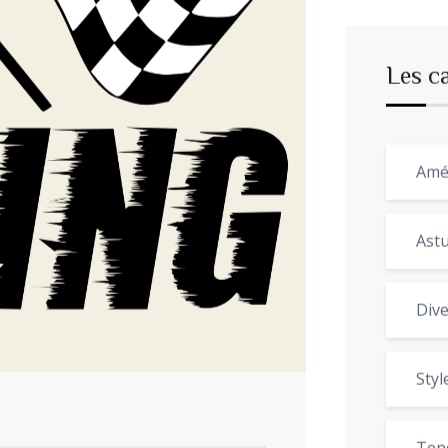
Les c
Amé
Astu
Dive
Styl