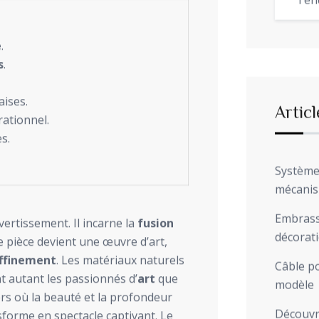
Ten
e
.
s
.
aises.
Articl
ationnel.
s.
Système 
mécani
Embrasse
ertissement. Il incarne la
fusion
décorat
e pièce devient une œuvre d’art,
ffinement
. Les matériaux naturels
Câble po
nt autant les passionnés d’
art
que
modèle
rs où la beauté et la profondeur
Découvre
sforme en spectacle captivant. Le