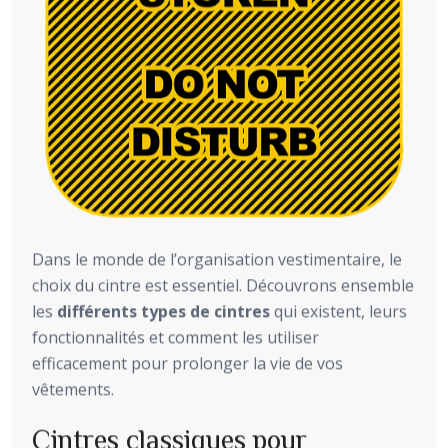
Dans le monde de l’organisation vestimentaire, le
choix du cintre est essentiel. Découvrons ensemble
les
différents types de cintres
qui existent, leurs
fonctionnalités et comment les utiliser
efficacement pour prolonger la vie de vos
vêtements.
Cintres classiques pour