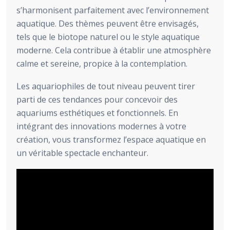
s’harmonisent parfaitement avec l’environnement
aquatique. Des thèmes peuvent être envisagés,
tels que le biotope naturel ou le style aquatique
moderne. Cela contribue à établir une atmosphère
calme et sereine, propice à la contemplation.
Les aquariophiles de tout niveau peuvent tirer
parti de ces tendances pour concevoir des
aquariums esthétiques et fonctionnels. En
intégrant des innovations modernes à votre
création, vous transformez l’espace aquatique en
un véritable spectacle enchanteur.