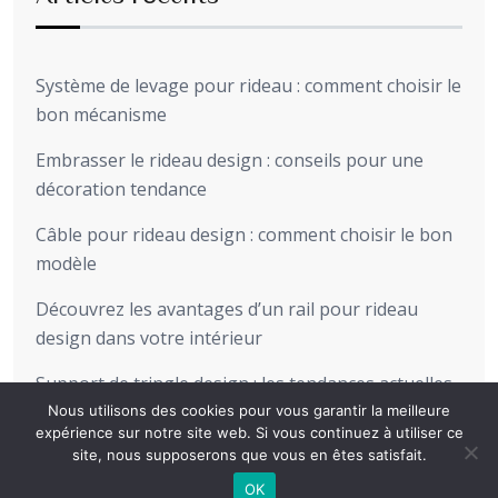
Système de levage pour rideau : comment choisir le
bon mécanisme
Embrasser le rideau design : conseils pour une
décoration tendance
Câble pour rideau design : comment choisir le bon
modèle
Découvrez les avantages d’un rail pour rideau
design dans votre intérieur
Support de tringle design : les tendances actuelles
pour sublimer votre intérieur
Nous utilisons des cookies pour vous garantir la meilleure
expérience sur notre site web. Si vous continuez à utiliser ce
site, nous supposerons que vous en êtes satisfait.
OK