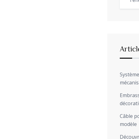
Ten
Articl
Système 
mécani
Embrasse
décorat
Câble po
modèle
Découvre