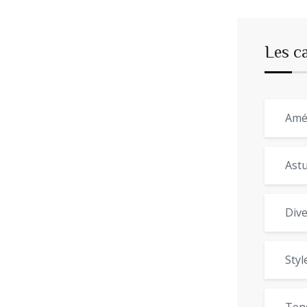
Les c
Amé
Astu
Dive
Styl