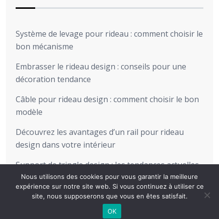
Système de levage pour rideau : comment choisir le
bon mécanisme
Embrasser le rideau design : conseils pour une
décoration tendance
Câble pour rideau design : comment choisir le bon
modèle
Découvrez les avantages d’un rail pour rideau
design dans votre intérieur
Support de tringle design : les tendances actuelles
pour sublimer votre intérieur
Nous utilisons des cookies pour vous garantir la meilleure
expérience sur notre site web. Si vous continuez à utiliser ce
site, nous supposerons que vous en êtes satisfait.
OK