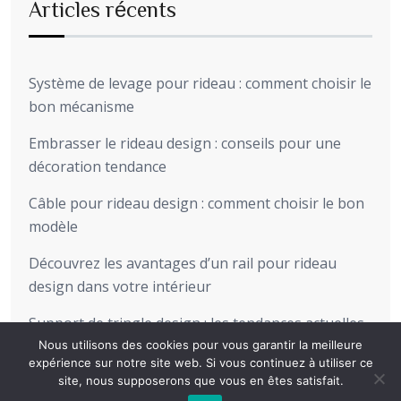
Articles récents
Système de levage pour rideau : comment choisir le
bon mécanisme
Embrasser le rideau design : conseils pour une
décoration tendance
Câble pour rideau design : comment choisir le bon
modèle
Découvrez les avantages d’un rail pour rideau
design dans votre intérieur
Support de tringle design : les tendances actuelles
pour sublimer votre intérieur
Nous utilisons des cookies pour vous garantir la meilleure
expérience sur notre site web. Si vous continuez à utiliser ce
site, nous supposerons que vous en êtes satisfait.