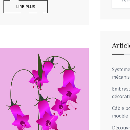
Ten
LIRE PLUS
Articl
Système 
mécani
Embrasse
décorat
Câble po
modèle
Découvre