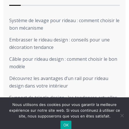
Système de levage pour rideau : comment choisir le
bon mécanisme
Embrasser le rideau design : conseils pour une
décoration tendance
Câble pour rideau design : comment choisir le bon
modèle
Découvrez les avantages d’un rail pour rideau
design dans votre intérieur
Support de tringle design : les tendances actuelles
pour sublimer votre intérieur
Nous utilisons des cookies pour vous garantir la meilleure
expérience sur notre site web. Si vous continuez à utiliser ce
site, nous supposerons que vous en êtes satisfait.
OK