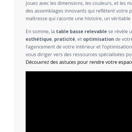
Jouez avec les dimensions, les couleurs, et les ma
des assemblages innovants qui reflètent votre p
maîtresse qui raconte une histoire, un véritable r
En somme, la
table basse relevable
se révèle u
esthétique
,
praticité
, et
optimisation
de votre
l’agencement de votre intérieur et l’optimisatio
vous diriger vers des ressources spécialisées po
Découvrez des astuces pour rendre votre espace