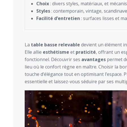
Choix
: divers styles, matériaux, et mécani
Styles
: contemporain, vintage, scandinave
Facilité d’entretien
: surfaces lisses et ma
La
table basse relevable
devient un élément i
Elle allie
esthétisme
et
praticité
, offrant un e
fonctionnel. Découvrir ses
avantages
permet de
lieu où le confort règne en maître. Choisir la bon
touche d’élégance tout en optimisant l’espace. P
essentielle et laissez-vous séduire par ses multip