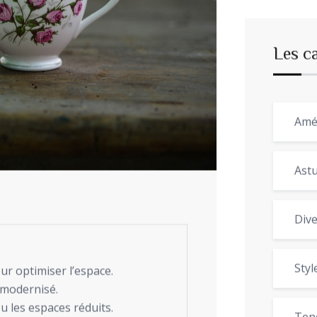
Les c
Amé
Astu
Dive
Styl
our optimiser l’espace.
e modernisé.
ou les espaces réduits.