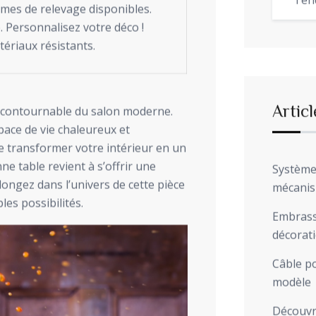
Ten
smes de relevage disponibles.
. Personnalisez votre déco !
tériaux résistants.
Articl
ncontournable du salon moderne.
space de vie chaleureux et
 transformer votre intérieur en un
ne table revient à s’offrir une
Système 
longez dans l’univers de cette pièce
mécani
les possibilités.
Embrasse
décorat
Câble po
modèle
Découvre