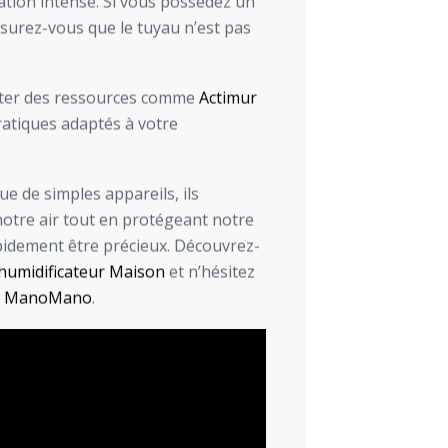
sation intense. Si vous possédez un
surez-vous que le tuyau n’est pas
ulter des ressources comme
Actimur
ratiques adaptés à votre
e de simples appareils, ils
notre air tout en protégeant notre
apidement être précieux. Découvrez-
humidificateur Maison
et n’hésitez
r
ManoMano
.