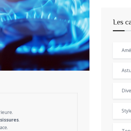
Les c
Amé
Astu
Dive
Styl
rieure.
sissures
.
ace.