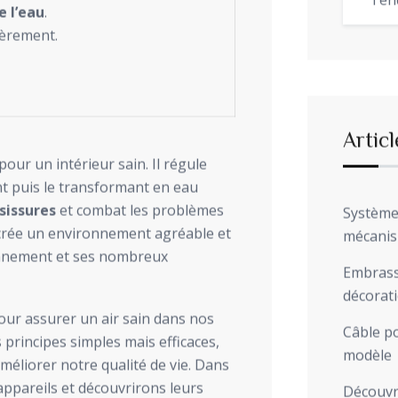
Ten
 l’eau
.
lièrement.
Articl
pour un intérieur sain. Il régule
rant puis le transformant en eau
sissures
et combat les problèmes
Système 
 il crée un environnement agréable et
mécani
onnement et ses nombreux
Embrasse
décorat
pour assurer un air sain dans nos
Câble po
principes simples mais efficaces,
modèle
améliorer notre qualité de vie. Dans
appareils et découvrirons leurs
Découvre