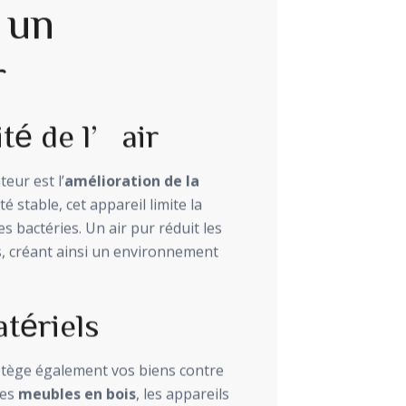
’un
r
ité de l’air
eur est l’
amélioration de la
 stable, cet appareil limite la
es bactéries. Un air pur réduit les
es, créant ainsi un environnement
atériels
rotège également vos biens contre
Les
meubles en bois
, les appareils