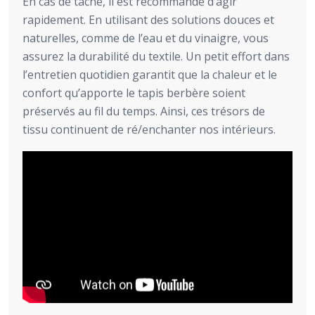
En cas de tache, il est recommandé d’agir
rapidement. En utilisant des solutions douces et
naturelles, comme de l’eau et du vinaigre, vous
assurez la durabilité du textile. Un petit effort dans
l’entretien quotidien garantit que la chaleur et le
confort qu’apporte le tapis berbère soient
préservés au fil du temps. Ainsi, ces trésors de
tissu continuent de ré/enchanter nos intérieurs.