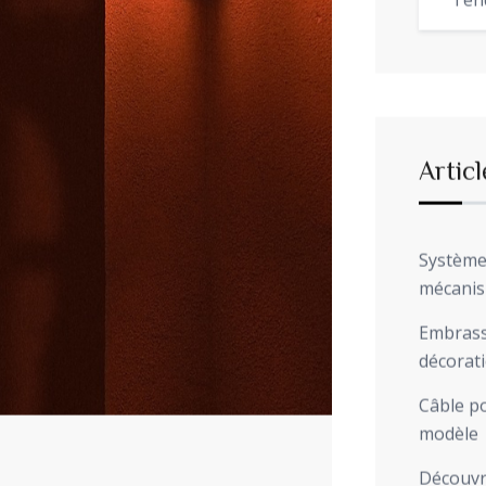
Ten
Articl
Système 
mécani
Embrasse
décorat
Câble po
modèle
Découvre