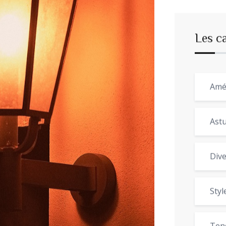
Les c
Amé
Astu
Dive
Styl