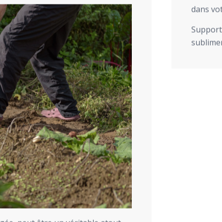
dans vot
Support 
sublimer