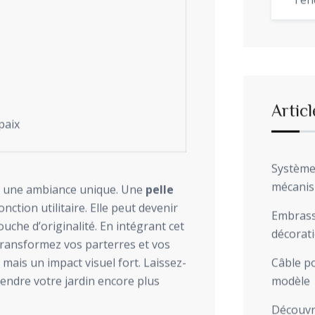
Ten
Articl
paix
Système 
mécani
er une ambiance unique. Une
pelle
onction utilitaire. Elle peut devenir
Embrasse
uche d’originalité. En intégrant cet
décorat
 transformez vos parterres et vos
 mais un impact visuel fort. Laissez-
Câble po
rendre votre jardin encore plus
modèle
Découvre