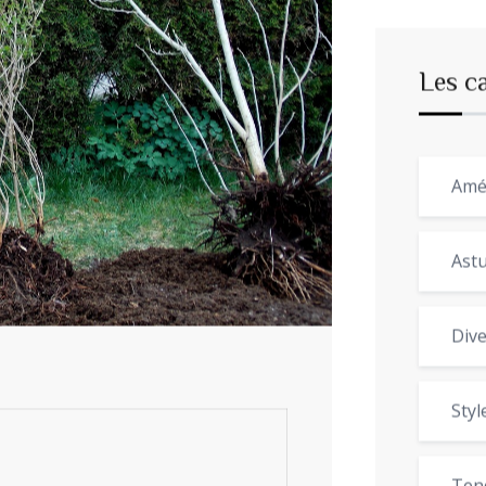
Les c
Amé
Astu
Dive
Styl