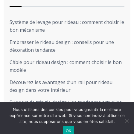
Système de levage pour rideau : comment choisir le
bon mécanisme
Embrasser le rideau design : conseils pour une
décoration tendance
Câble pour rideau design : comment choisir le bon
modèle
Découvrez les avantages d’un rail pour rideau
design dans votre intérieur
Support de tringle design : les tendances actuelles
pour sublimer votre intérieur
Nous utilisons des cookies pour vous garantir la meilleure
expérience sur notre site web. Si vous continuez à utiliser ce
site, nous supposerons que vous en êtes satisfait.
OK