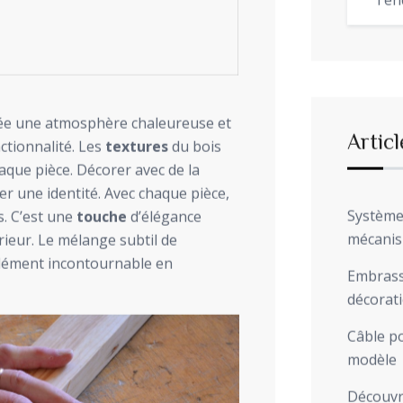
Ten
rée une atmosphère chaleureuse et
Articl
nctionnalité. Les
textures
du bois
aque pièce. Décorer avec de la
er une identité. Avec chaque pièce,
Système 
s. C’est une
touche
d’élégance
mécani
rieur. Le mélange subtil de
 élément incontournable en
Embrasse
décorat
Câble po
modèle
Découvre