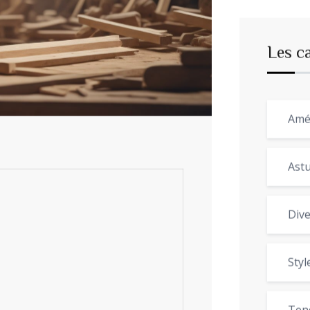
Les c
Amé
Astu
Dive
Styl