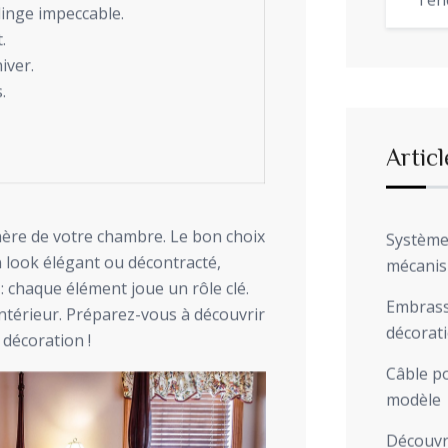
Ten
inge impeccable.
.
iver.
.
Articl
phère de votre chambre. Le bon choix
Système 
n look élégant ou décontracté,
mécani
 : chaque élément joue un rôle clé.
Embrasse
intérieur. Préparez-vous à découvrir
décorat
 décoration !
Câble po
modèle
Découvre