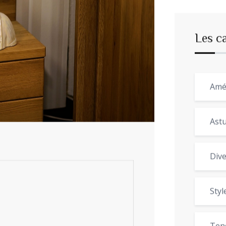
Les c
Amé
Astu
Dive
Styl