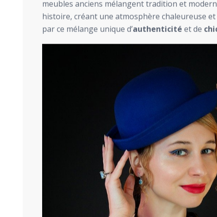
meubles anciens mélangent tradition et moderni
histoire, créant une atmosphère chaleureuse et 
par ce mélange unique d’
authenticité
et de
chi