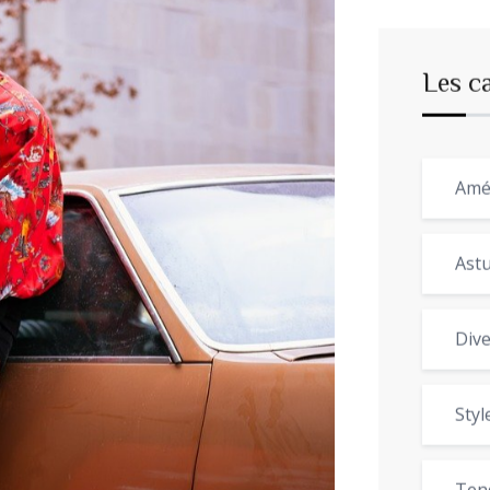
Les c
Amé
Astu
Dive
Styl