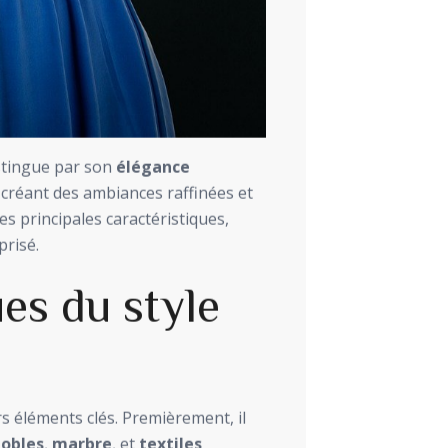
istingue par son
élégance
on, créant des ambiances raffinées et
es principales caractéristiques,
prisé.
es du style
rs éléments clés. Premièrement, il
nobles
,
marbre
, et
textiles