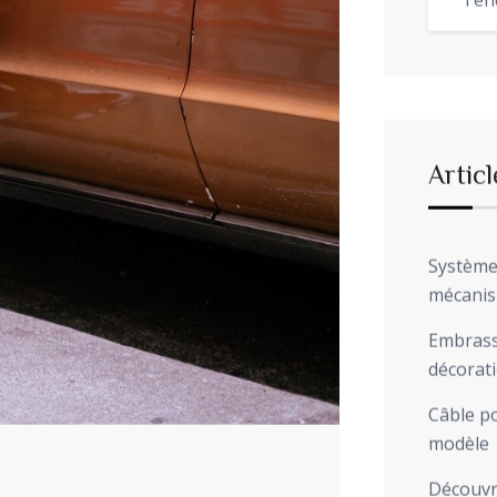
Ten
Articl
Système 
mécani
Embrasse
décorat
Câble po
modèle
Découvre