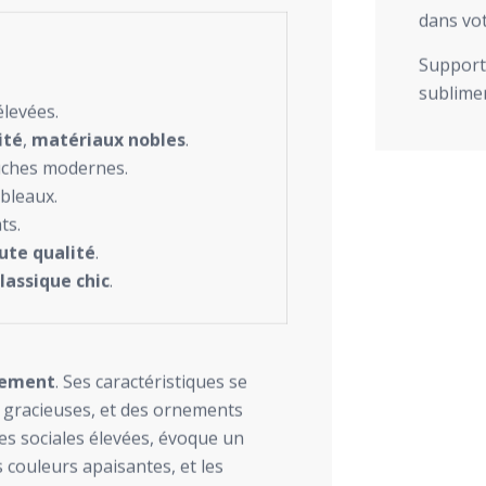
dans vot
Support 
sublimer
élevées.
ité
,
matériaux nobles
.
uches modernes.
ableaux.
ts.
ute qualité
.
lassique chic
.
nement
. Ses caractéristiques se
s gracieuses, et des ornements
sses sociales élevées, évoque un
s couleurs apaisantes, et les