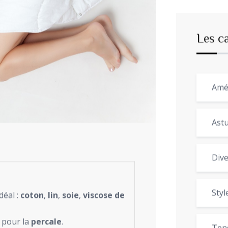
Les c
Amé
Astu
Dive
Styl
déal :
coton
,
lin
,
soie
,
viscose de
z pour la
percale
.