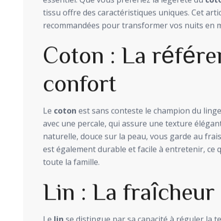
essentiel. Que vous préfériez la légèreté du
cot
tissu offre des caractéristiques uniques. Cet arti
recommandées pour transformer vos nuits en m
Coton : La référe
confort
Le
coton
est sans conteste le champion du linge d
avec une percale, qui assure une texture élégant
naturelle, douce sur la peau, vous garde au frais 
est également durable et facile à entretenir, ce q
toute la famille.
Lin : La fraîcheur
Le
lin
se distingue par sa capacité à réguler la 