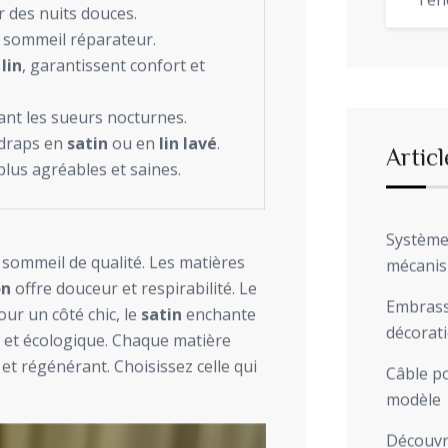
Ten
 des nuits douces.
n sommeil réparateur.
e
lin
, garantissent confort et
tant les sueurs nocturnes.
 draps en
satin
ou en
lin lavé
.
Articl
plus agréables et saines.
Système 
n sommeil de qualité. Les matières
mécani
on
offre douceur et respirabilité. Le
Embrasse
our un côté chic, le
satin
enchante
décorat
 et écologique. Chaque matière
 et régénérant. Choisissez celle qui
Câble po
modèle
Découvre