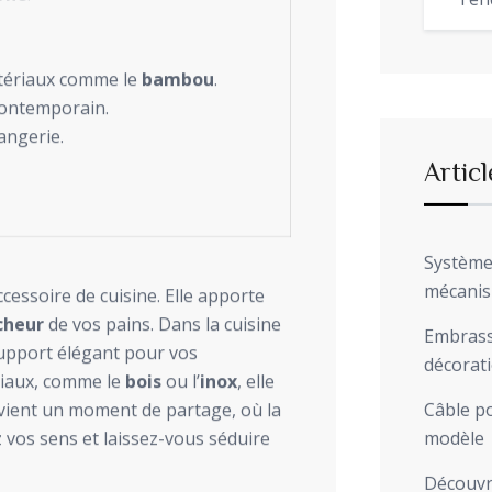
Ten
atériaux comme le
bambou
.
contemporain.
angerie.
Articl
Système 
mécani
cessoire de cuisine. Elle apporte
cheur
de vos pains. Dans la cuisine
Embrasse
upport élégant pour vos
décorat
ériaux, comme le
bois
ou l’
inox
, elle
devient un moment de partage, où la
Câble po
 vos sens et laissez-vous séduire
modèle
Découvre