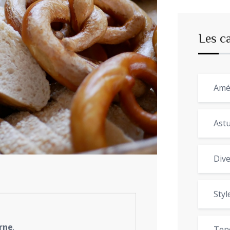
Les c
Amé
Astu
Dive
Styl
rne
.