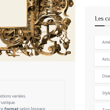
Les c
Amé
Astu
Dive
Styl
nitions variées.
 rustique.
tre
format
selon l’espace.