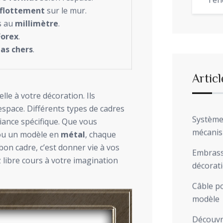
Ten
flottement
sur le mur.
s au
millimètre
.
Forex
.
as chers
.
Articl
le à votre décoration. Ils
espace. Différents types de cadres
Système 
iance spécifique. Que vous
mécani
u un modèle en
métal
, chaque
bon cadre, c’est donner vie à vos
Embrasse
libre cours à votre imagination
décorat
Câble po
modèle
Découvre