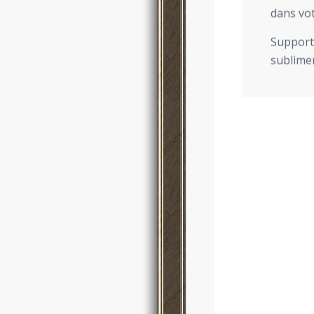
dans vot
Support 
sublimer