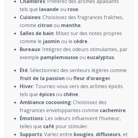
Chambres
: Préférez des arômes apaisants
tels que
lavande
ou
rose
.
Cuisines
: Choisissez des fragrances fraîches,
comme
citron
ou
menthe
.
Salles de bain
: Misez sur des notes propres
comme le
jasmin
ou le
cèdre
.
Bureaux
: Intégrez des odeurs stimulantes, par
exemple
pamplemousse
ou
eucalyptus
.
Été
: Sélectionnez des senteurs légères comme
fruit de la passion
ou
fleur d’oranger
.
Hiver
: Tournez-vous vers des arômes épicés
tels que
épices
ou
chêne
.
Ambiance cocooning
: Choisissez des
fragrances enveloppantes comme
cachemire
.
Émotions
: Les odeurs influencent l’humeur,
telles que
café
pour stimuler.
Supports
: Variez entre
bougies
,
diffuseurs
, et