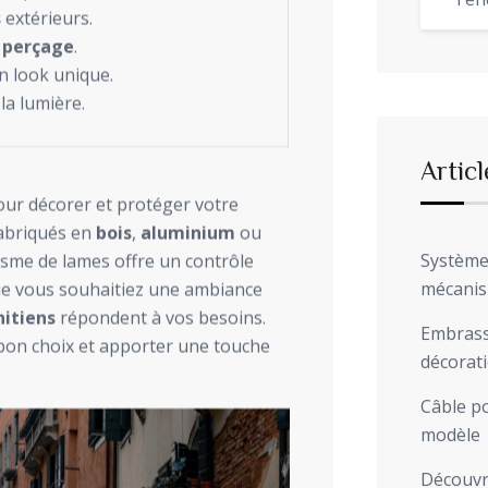
Ten
s
extérieurs.
 perçage
.
 look unique.
la lumière.
Articl
our décorer et protéger votre
 Fabriqués en
bois
,
aluminium
ou
Système 
nisme de lames offre un contrôle
mécani
 Que vous souhaitiez une ambiance
nitiens
répondent à vos besoins.
Embrasse
e bon choix et apporter une touche
décorat
Câble po
modèle
Découvre