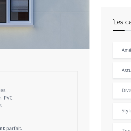
Les c
Amé
Astu
Dive
ues.
m, PVC.
s.
Styl
nt
parfait.